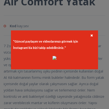
Air Comfort Yatak
Kod
kay.sev
✖
"Güncel paylaşım ve videolarımızı görmek için
7 Zone Pocket Yay Teknolojisiyle üretilen Air Comfort yataklar
İnstagram'da bizi takip edebilirsiniz."
vücut kıvrımlarınıza hızla adapte olurken içeriğinde bulunan
yüksek yoğunluktaki konfor katmanları vücut basıncını dengeler
ve optimum desteği sağlamaya yardımcı olur. Konforunuzu
artırmak için tasarlanmış uyku pedinin içerisinde kullanılan doğal
At Kılı katmanının formu minik bukleler halindedir. Bu form yatak
içerisinde doğal yaylar olarak çalışmasını sağlar. Ayrıca doğal
yoldan hava sirkülasyonu sağlar ve terlemenizi önler. Nem
kontrolü ve anti bakteriyel özelliği sayesinde yatağınızda cildinize
zarar verebilecek mantar ve küflerin oluşmasını önler. Yapısı