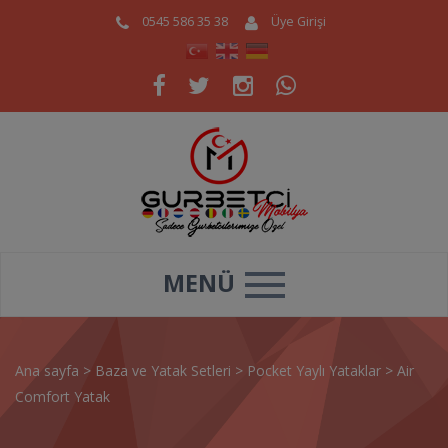
0545 586 35 38
Üye Girişi
MENÜ
Ana sayfa
>
Baza ve Yatak Setleri
>
Pocket Yaylı Yataklar
>
Air
Comfort Yatak