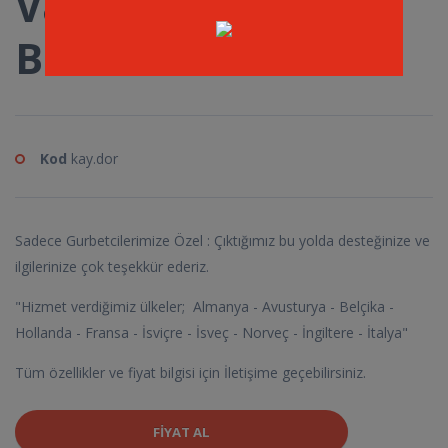
Valen Tek Kişilik
Baza Seti
Kod
kay.dor
Sadece Gurbetcilerimize Özel : Çıktığımız bu yolda desteğinize ve
ilgilerinize çok teşekkür ederiz.
"Hizmet verdiğimiz ülkeler; Almanya - Avusturya - Belçika -
Hollanda - Fransa - İsviçre - İsveç - Norveç - İngiltere - İtalya"
Tüm özellikler ve fiyat bilgisi için İletişime geçebilirsiniz.
FIYAT AL