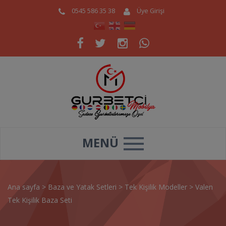
0545 586 35 38
Üye Girişi
MENÜ
Ana sayfa
>
Baza ve Yatak Setleri
>
Tek Kişilik Modeller
>
Valen
Tek Kişilik Baza Seti