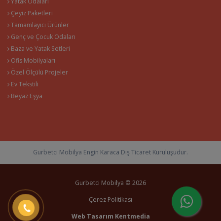
Yatak Odaları
Çeyiz Paketleri
Tamamlayıcı Ürünler
Genç ve Çocuk Odaları
Baza ve Yatak Setleri
Ofis Mobilyaları
Özel Ölçülü Projeler
Ev Tekstili
Beyaz Eşya
Gurbetci Mobilya Engin Karaca Dış Ticaret Kuruluşudur.
Gurbetci Mobilya © 2026
Çerez Politikası
Web Tasarım
Kentmedia