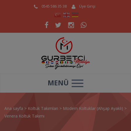
0545 586 35 38
Üye Girişi
MENÜ
Ana sayfa
>
Koltuk Takımları
>
Modern Koltuklar (Ahşap Ayaklı)
>
Venera Koltuk Takımı