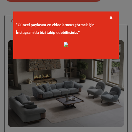
✖
Galeri
"Güncel paylaşım ve videolarımızı görmek için
İnstagram'da bizi takip edebilirsiniz."