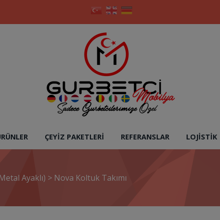
ÜRÜNLER
ÇEYIZ PAKETLERI
REFERANSLAR
LOJISTIK
Metal Ayaklı)
>
Nova Koltuk Takımı