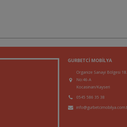
GURBETCI MOBILYA
Organize Sanayi Bölgesi 18
No:46-A
Kocasinan/Kayseri
0545 586 35 38
info@gurbetcimobilya.com.