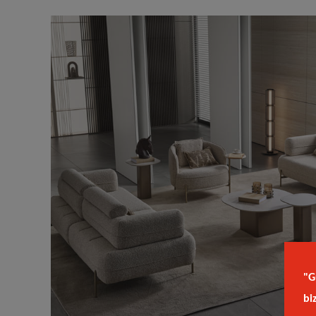
"G
bi