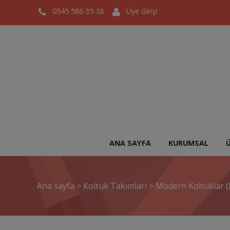
0545 586 35 38
Üye Girişi
ANA SAYFA
KURUMSAL
Ana sayfa
>
Koltuk Takımları
>
Modern Koltuklar (