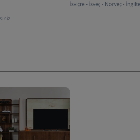
İsviçre - İsveç - Norveç - İngil
siniz.