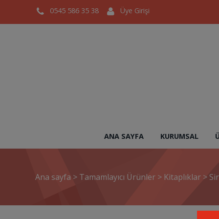
0545 586 35 38
Üye Girişi
ANA SAYFA
KURUMSAL
Ana sayfa
>
Tamamlayıcı Ürünler
>
Kitaplıklar
>
Si