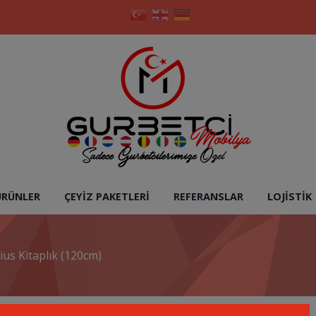
ÜRÜNLER
ÇEYIZ PAKETLERI
REFERANSLAR
LOJISTIK
rius Kitaplık (120cm)