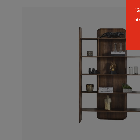
"G
bi