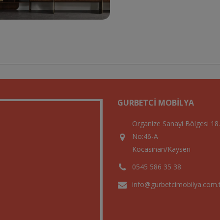
GURBETCI MOBILYA
Organize Sanayi Bölgesi 18
No:46-A
Kocasinan/Kayseri
0545 586 35 38
info@gurbetcimobilya.com.