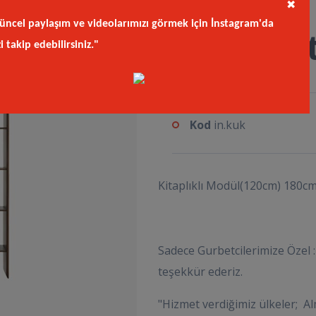
✖
üncel paylaşım ve videolarımızı görmek için İnstagram'da
Sirius K
zi takip edebilirsiniz."
Kod
in.kuk
Kitaplıklı Modül(120cm) 180
Sadece Gurbetcilerimize Özel : 
teşekkür ederiz.
"Hizmet verdiğimiz ülkeler; Al