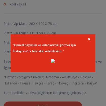
Kod
kay.sit
Pietra Vip Masa: 260 X 100 X 78 cm
Pietra Vip Etajer: 115 X 50 X 78 cm
✖
Pietra Vip Konsol: 260 X 50 X 100 cm
"Güncel paylaşım ve videolarımızı görmek için
Pietra Vip Sehpa : 110 X 70 X 48 cm
İnstagram'da bizi takip edebilirsiniz."
Sadece Gurbetcilerimize Özel : Çıktığımız bu yolda desteğinize ve
ilgilerinize çok teşekkür ederiz.
"Hizmet verdiğimiz ülkeler; Almanya - Avusturya - Belçika -
Hollanda - Fransa - İsviçre - İsveç - Norveç - İngiltere - Rusya"
Tüm özellikler ve fiyat bilgisi için İletişime geçebilirsiniz.