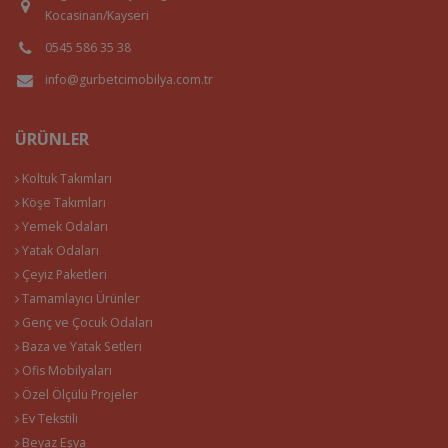
Kocasinan/Kayseri
0545 586 35 38
info@gurbetcimobilya.com.tr
ÜRÜNLER
Koltuk Takımları
Köşe Takımları
Yemek Odaları
Yatak Odaları
Çeyiz Paketleri
Tamamlayıcı Ürünler
Genç ve Çocuk Odaları
Baza ve Yatak Setleri
Ofis Mobilyaları
Özel Ölçülü Projeler
Ev Tekstili
Beyaz Eşya