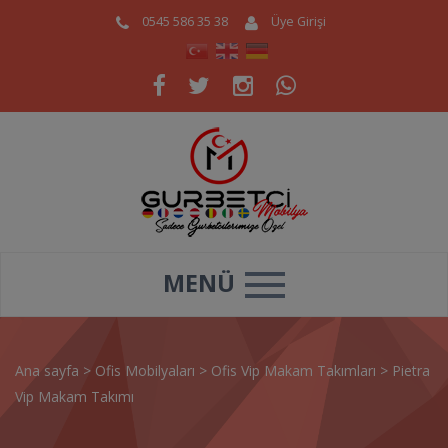
0545 586 35 38
Üye Girişi
MENÜ
Ana sayfa
>
Ofis Mobilyaları
>
Ofis Vip Makam Takımları
>
Pietra
Vip Makam Takımı