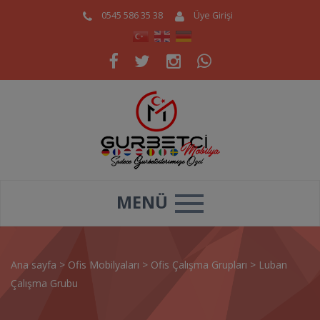
0545 586 35 38
Üye Girişi
MENÜ
Ana sayfa
>
Ofis Mobilyaları
>
Ofis Çalışma Grupları
>
Luban
Çalışma Grubu