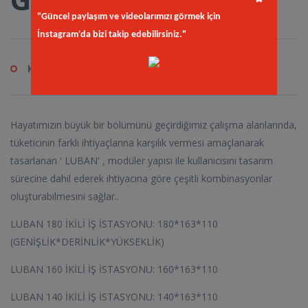
✖
"Güncel paylaşım ve videolarımızı görmek için
İnstagram'da bizi takip edebilirsiniz."
Kod
kay.sit
Hayatımızın büyük bir bölümünü geçirdiğimiz çalışma alanlarında,
tüketicinin farklı ihtiyaçlarına karşılık vermesi amaçlanarak
tasarlanan ' LUBAN' , modüler yapısı ile kullanıcısını tasarım
sürecine dahil ederek ihtiyacına göre çeşitli kombinasyonlar
oluşturabilmesini sağlar..
LUBAN 180 İKİLİ İŞ İSTASYONU: 180*163*110
(GENİŞLİK*DERİNLİK*YÜKSEKLİK)
LUBAN 160 İKİLİ İŞ İSTASYONU: 160*163*110
LUBAN 140 İKİLİ İŞ İSTASYONU: 140*163*110