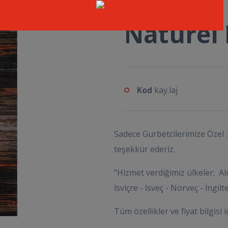
Naturel 
Kod
kay.laj
Sadece Gurbetcilerimize Özel : 
teşekkür ederiz.
"Hizmet verdiğimiz ülkeler; Al
İsviçre - İsveç - Norveç - İngil
Tüm özellikler ve fiyat bilgisi i