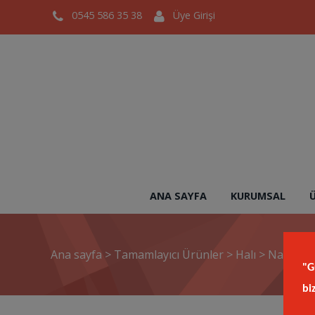
0545 586 35 38
Üye Girişi
ANA SAYFA
KURUMSAL
Ana sayfa
>
Tamamlayıcı Ürünler
>
Halı
>
Naturel 
"G
bi