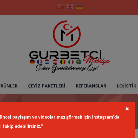
ÜRÜNLER
ÇEYIZ PAKETLERI
REFERANSLAR
LOJISTIK
✖
Halı 120*175
üncel paylaşım ve videolarımızı görmek için İnstagram'da
zi takip edebilirsiniz."