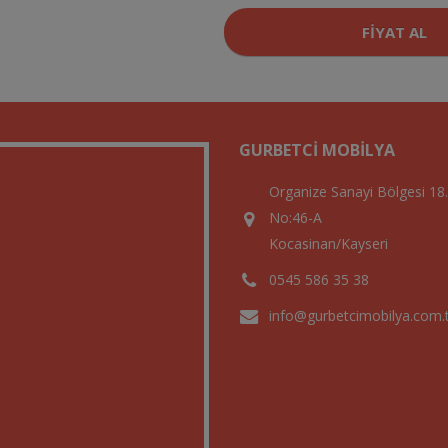
FIYAT AL
GURBETCI MOBILYA
Organize Sanayi Bölgesi 18
No:46-A
Kocasinan/Kayseri
0545 586 35 38
info@gurbetcimobilya.com.