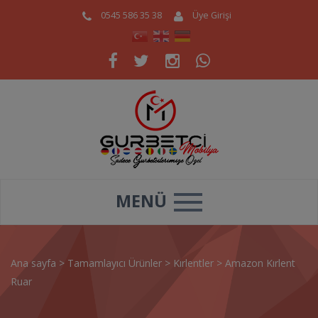
0545 586 35 38
Üye Girişi
MENÜ
Ana sayfa
>
Tamamlayıcı Ürünler
>
Kırlentler
>
Amazon Kırlent
Ruar