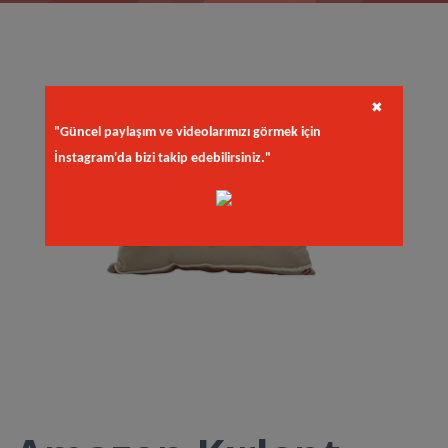
✖
"Güncel paylaşım ve videolarımızı görmek için
İnstagram'da bizi takip edebilirsiniz."