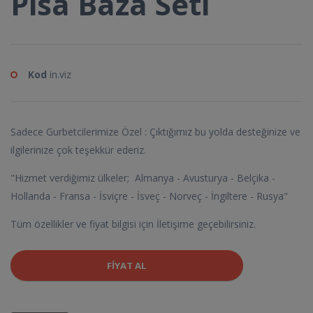
Pisa Baza Seti
Kod
in.viz
Sadece Gurbetcilerimize Özel : Çıktığımız bu yolda desteğinize ve
ilgilerinize çok teşekkür ederiz.
"Hizmet verdiğimiz ülkeler; Almanya - Avusturya - Belçika -
Hollanda - Fransa - İsviçre - İsveç - Norveç - İngiltere - Rusya"
Tüm özellikler ve fiyat bilgisi için İletişime geçebilirsiniz.
FIYAT AL