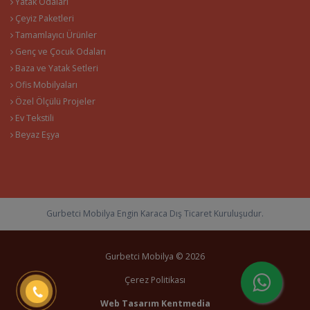
Yatak Odaları
Çeyiz Paketleri
Tamamlayıcı Ürünler
Genç ve Çocuk Odaları
Baza ve Yatak Setleri
Ofis Mobilyaları
Özel Ölçülü Projeler
Ev Tekstili
Beyaz Eşya
Gurbetci Mobilya Engin Karaca Dış Ticaret Kuruluşudur.
Gurbetci Mobilya © 2026
Çerez Politikası
Web Tasarım
Kentmedia