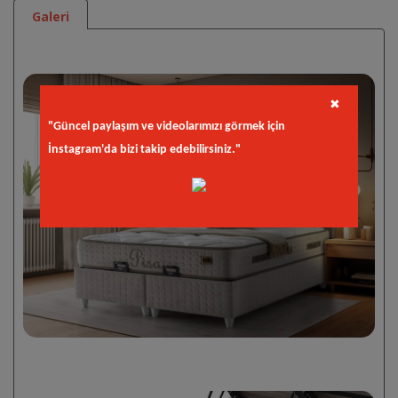
Galeri
✖
"Güncel paylaşım ve videolarımızı görmek için
İnstagram'da bizi takip edebilirsiniz."