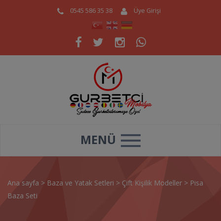
0545 586 35 38
Üye Girişi
MENÜ
Ana sayfa
>
Baza ve Yatak Setleri
>
Çift Kişilik Modeller
>
Pisa
Baza Seti