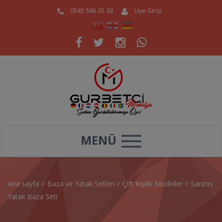
0545 586 35 38
Üye Girişi
MENÜ
Ana sayfa
>
Baza ve Yatak Setleri
>
Çift Kişilik Modeller
>
Santos
Yatak Baza Seti