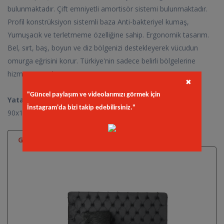
bulunmaktadır. Çift emniyetli amortisör sistemi bulunmaktadır.
Profil konstrüksiyon sistemli baza Anti-bakteriyel kumaş,
Yumuşacık ve terletmeme özelliğine sahip. Ergonomik tasarım.
Bel, sırt, baş, boyun ve diz bölgenizi destekleyerek vücudun
omurga eğrisini korur. Türkiye'nin sadece belirli bölgelerine
hizmet vermekteyiz.
✖
"Güncel paylaşım ve videolarımızı görmek için
Yatak Ölçüleri
İnstagram'da bizi takip edebilirsiniz."
90x190 / 100x200 / 120x200 / 150x200 / 160x200 / 180x200
Galeri