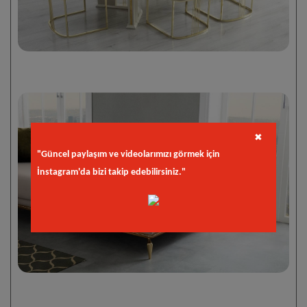
✖
"Güncel paylaşım ve videolarımızı görmek için
İnstagram'da bizi takip edebilirsiniz."