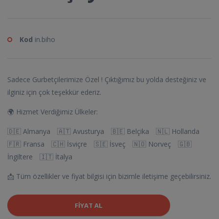
Kod
in.biho
Sadece Gurbetçilerimize Özel ! Çıktığımız bu yolda desteğiniz ve
ilginiz için çok teşekkür ederiz.
🌍 Hizmet Verdiğimiz Ülkeler:
🇩🇪 Almanya 🇦🇹 Avusturya 🇧🇪 Belçika 🇳🇱 Hollanda
🇫🇷 Fransa 🇨🇭 İsviçre 🇸🇪 İsveç 🇳🇴 Norveç 🇬🇧
İngiltere 🇮🇹 İtalya
📩 Tüm özellikler ve fiyat bilgisi için bizimle iletişime geçebilirsiniz.
FIYAT AL