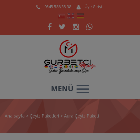
0545 586 35 38
Üye Girişi
MENÜ
Ana sayfa
>
Çeyiz Paketleri
>
Aura Çeyiz Paketi