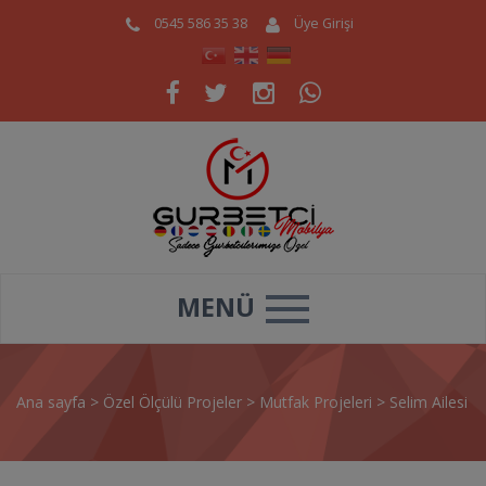
0545 586 35 38
Üye Girişi
MENÜ
Ana sayfa
>
Özel Ölçülü Projeler
>
Mutfak Projeleri
>
Selim Ailesi