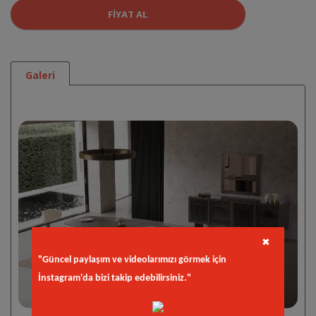
FIYAT AL
Galeri
✖
"Güncel paylaşım ve videolarımızı görmek için
İnstagram'da bizi takip edebilirsiniz."