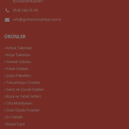
Kocasinan/Kayseri
0545 586 35 38
info@gurbetcimobilya.com.tr
ÜRÜNLER
Koltuk Takımları
Köşe Takımları
Yemek Odaları
Yatak Odaları
Çeyiz Paketleri
Tamamlayıcı Ürünler
Genç ve Çocuk Odaları
Baza ve Yatak Setleri
Ofis Mobilyaları
Özel Ölçülü Projeler
Ev Tekstili
Beyaz Eşya