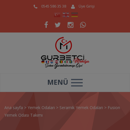
0545 586 35 38
Üye Girişi
MENÜ
Ana sayfa
>
Yemek Odaları
>
Seramik Yemek Odaları
>
Fusion
Yemek Odası Takımı