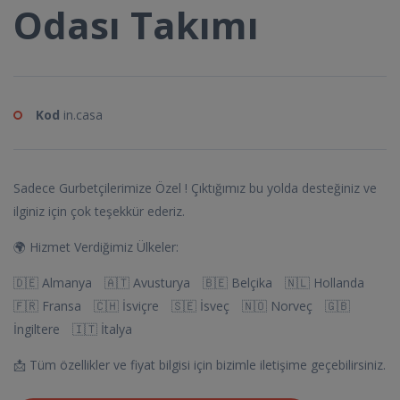
Odası Takımı
Kod
in.casa
Sadece Gurbetçilerimize Özel ! Çıktığımız bu yolda desteğiniz ve
ilginiz için çok teşekkür ederiz.
🌍 Hizmet Verdiğimiz Ülkeler:
🇩🇪 Almanya 🇦🇹 Avusturya 🇧🇪 Belçika 🇳🇱 Hollanda
🇫🇷 Fransa 🇨🇭 İsviçre 🇸🇪 İsveç 🇳🇴 Norveç 🇬🇧
İngiltere 🇮🇹 İtalya
📩 Tüm özellikler ve fiyat bilgisi için bizimle iletişime geçebilirsiniz.