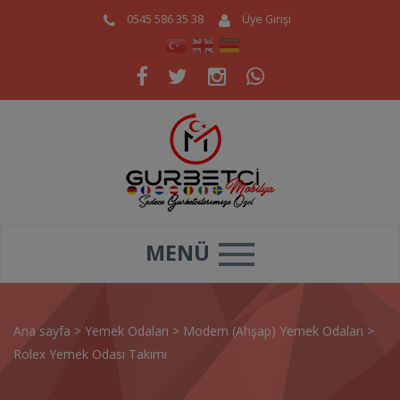
0545 586 35 38
Üye Girişi
MENÜ
Ana sayfa
>
Yemek Odaları
>
Modern (Ahşap) Yemek Odaları
>
Rolex Yemek Odası Takımı