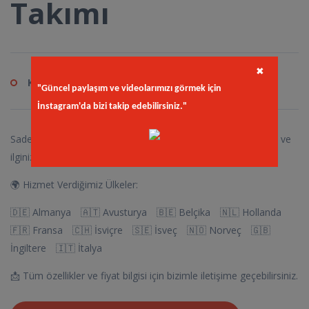
Takımı
✖
Kod
in.bel
"Güncel paylaşım ve videolarımızı görmek için
İnstagram'da bizi takip edebilirsiniz."
Sadece Gurbetçilerimize Özel ! Çıktığımız bu yolda desteğiniz ve
ilginiz için çok teşekkür ederiz.
🌍 Hizmet Verdiğimiz Ülkeler:
🇩🇪 Almanya 🇦🇹 Avusturya 🇧🇪 Belçika 🇳🇱 Hollanda
🇫🇷 Fransa 🇨🇭 İsviçre 🇸🇪 İsveç 🇳🇴 Norveç 🇬🇧
İngiltere 🇮🇹 İtalya
📩 Tüm özellikler ve fiyat bilgisi için bizimle iletişime geçebilirsiniz.