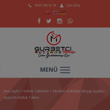
0545 586 35 38
Üye Girişi
MENÜ
Ana sayfa
>
Koltuk Takımları
>
Modern Koltuklar (Ahşap Ayaklı)
>
Ayasofa Koltuk Takımı