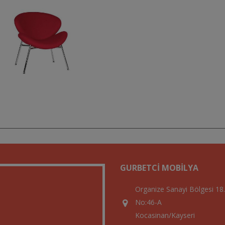
GURBETCI MOBILYA
Organize Sanayi Bölgesi 18
No:46-A
Kocasinan/Kayseri