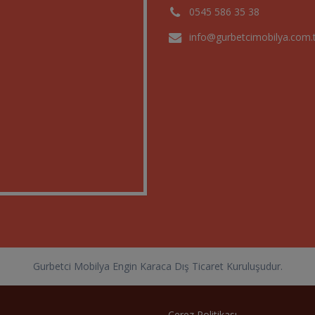
0545 586 35 38
info@gurbetcimobilya.com.
Gurbetci Mobilya Engin Karaca Dış Ticaret Kuruluşudur.
Çerez Politikası