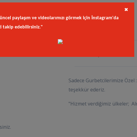
✖
Lip
üncel paylaşım ve videolarımızı görmek için İnstagram'da
zi takip edebilirsiniz."
Kod
kay.sit
Sadece Gurbetcilerimize Özel : 
teşekkür ederiz.
"Hizmet verdiğimiz ülkeler; Al
siniz.