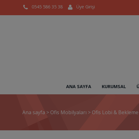
0545 586 35 38
Üye Girişi
ANA SAYFA
KURUMSAL
Ana sayfa
>
Ofis Mobilyaları
>
Ofis Lobi & Beklem