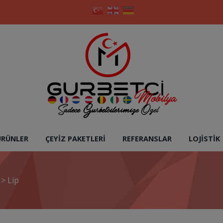
ÜRÜNLER
ÇEYIZ PAKETLERI
REFERANSLAR
LOJISTIK
e
>
Lip