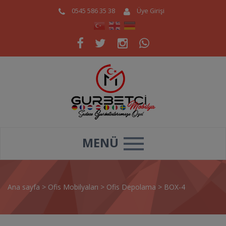
0545 586 35 38
Üye Girişi
MENÜ
Ana sayfa
>
Ofis Mobilyaları
>
Ofis Depolama
>
BOX-4