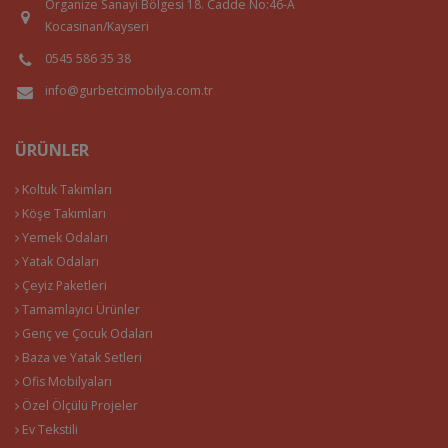
Organize Sanayi Bölgesi 18. Cadde No:46-A
Kocasinan/Kayseri
0545 586 35 38
info@gurbetcimobilya.com.tr
ÜRÜNLER
Koltuk Takımları
Köşe Takımları
Yemek Odaları
Yatak Odaları
Çeyiz Paketleri
Tamamlayıcı Ürünler
Genç ve Çocuk Odaları
Baza ve Yatak Setleri
Ofis Mobilyaları
Özel Ölçülü Projeler
Ev Tekstili