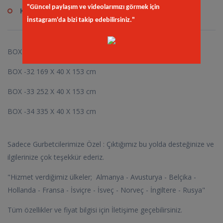
"Güncel paylaşım ve videolarımızı görmek için
Kod
kay.sit
İnstagram'da bizi takip edebilirsiniz."
BOX -31 86 X 40 X 153 cm
BOX -32 169 X 40 X 153 cm
BOX -33 252 X 40 X 153 cm
BOX -34 335 X 40 X 153 cm
Sadece Gurbetcilerimize Özel : Çıktığımız bu yolda desteğinize ve
ilgilerinize çok teşekkür ederiz.
"Hizmet verdiğimiz ülkeler; Almanya - Avusturya - Belçika -
Hollanda - Fransa - İsviçre - İsveç - Norveç - İngiltere - Rusya"
Tüm özellikler ve fiyat bilgisi için İletişime geçebilirsiniz.