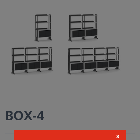
BOX-4
✖