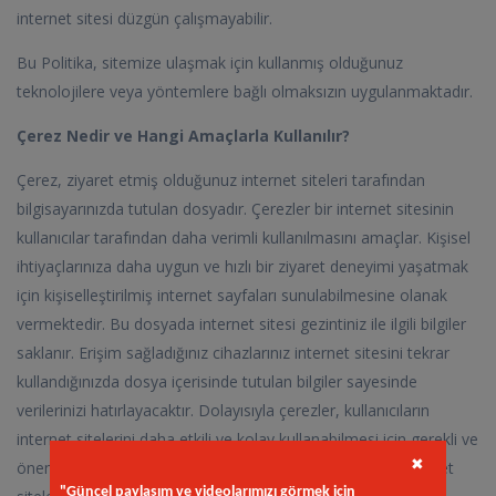
internet sitesi düzgün çalışmayabilir.
Bu Politika, sitemize ulaşmak için kullanmış olduğunuz
teknolojilere veya yöntemlere bağlı olmaksızın uygulanmaktadır.
Çerez Nedir ve Hangi Amaçlarla Kullanılır?
Çerez, ziyaret etmiş olduğunuz internet siteleri tarafından
bilgisayarınızda tutulan dosyadır. Çerezler bir internet sitesinin
kullanıcılar tarafından daha verimli kullanılmasını amaçlar. Kişisel
ihtiyaçlarınıza daha uygun ve hızlı bir ziyaret deneyimi yaşatmak
için kişiselleştirilmiş internet sayfaları sunulabilmesine olanak
vermektedir. Bu dosyada internet sitesi gezintiniz ile ilgili bilgiler
saklanır. Erişim sağladığınız cihazlarınız internet sitesini tekrar
kullandığınızda dosya içerisinde tutulan bilgiler sayesinde
verilerinizi hatırlayacaktır. Dolayısıyla çerezler, kullanıcıların
internet sitelerini daha etkili ve kolay kullanabilmesi için gerekli ve
önemlidir. Ayrıca internet sitesinde ve üçüncü kişilerin internet
✖
"Güncel paylaşım ve videolarımızı görmek için