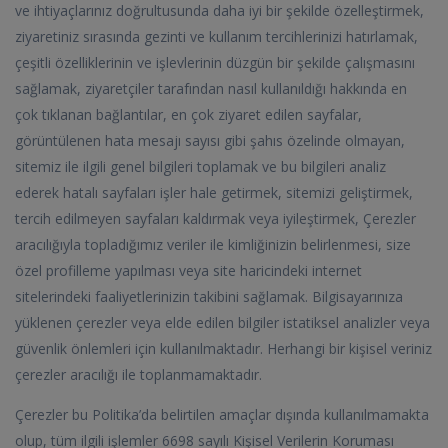
ve ihtiyaçlarınız doğrultusunda daha iyi bir şekilde özelleştirmek,
ziyaretiniz sırasında gezinti ve kullanım tercihlerinizi hatırlamak,
çeşitli özelliklerinin ve işlevlerinin düzgün bir şekilde çalışmasını
sağlamak, ziyaretçiler tarafından nasıl kullanıldığı hakkında en
çok tıklanan bağlantılar, en çok ziyaret edilen sayfalar,
görüntülenen hata mesajı sayısı gibi şahıs özelinde olmayan,
sitemiz ile ilgili genel bilgileri toplamak ve bu bilgileri analiz
ederek hatalı sayfaları işler hale getirmek, sitemizi geliştirmek,
tercih edilmeyen sayfaları kaldırmak veya iyileştirmek, Çerezler
aracılığıyla topladığımız veriler ile kimliğinizin belirlenmesi, size
özel profilleme yapılması veya site haricindeki internet
sitelerindeki faaliyetlerinizin takibini sağlamak. Bilgisayarınıza
yüklenen çerezler veya elde edilen bilgiler istatiksel analizler veya
güvenlik önlemleri için kullanılmaktadır. Herhangi bir kişisel veriniz
çerezler aracılığı ile toplanmamaktadır.
Çerezler bu Politika’da belirtilen amaçlar dışında kullanılmamakta
olup, tüm ilgili işlemler 6698 sayılı Kişisel Verilerin Koruması