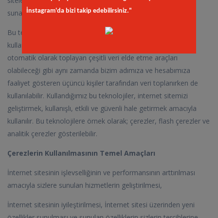
sitelerinde size daha uygun hizmet, ürün veya teklifler
İnstagram'da bizi takip edebilirsiniz."
sunabilmemiz için çerezler kullanılmaktadır.
Bu teknolojiler, internet sitemizi her ziyaretinizde erişim ve
kullanımınızı gösteren bilgileri internet sitemiz tarafından
otomatik olarak toplayan çeşitli veri elde etme araçları
olabileceği gibi aynı zamanda bizim adımıza ve hesabımıza
faaliyet gösteren üçüncü kişiler tarafından veri toplanırken de
kullanılabilir. Kullandığımız bu teknolojiler, internet sitemizi
geliştirmek, kullanışlı, etkili ve güvenli hale getirmek amacıyla
kullanılır. Bu teknolojilere örnek olarak; çerezler, flash çerezler ve
analitik çerezler gösterilebilir.
Çerezlerin Kullanılmasının Temel Amaçları
İnternet sitesinin işlevselliğinin ve performansının arttırılması
amacıyla sizlere sunulan hizmetlerin geliştirilmesi,
İnternet sitesinin iyileştirilmesi, İnternet sitesi üzerinden yeni
özellikler sunulması ve sunulan özelliklerin sizlerin tercihlerine